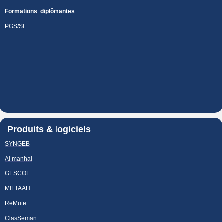
Formations diplômantes
PGS/SI
Produits & logiciels
SYNGEB
Al manhal
GESCOL
MIFTAAH
ReMute
ClasSeman